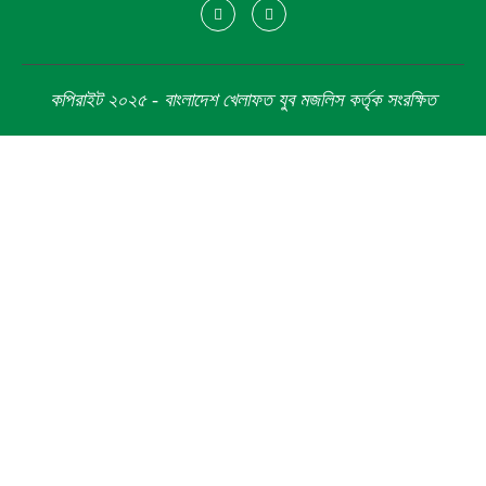
কপিরাইট ২০২৫ - বাংলাদেশ খেলাফত যুব মজলিস কর্তৃক সংরক্ষিত