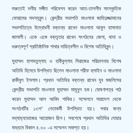
শুরুতেই দলীয় সঙ্গীত পরিবেশন করেন আত-তাগলীব সাংস্কৃতিক
ফোরামের সদস্যবৃন্দ। কেন্দ্রীয় সভাপতি মাওলানা জাহিদুজ্জামানের
সভাপতিত্বে উদ্বোধনী বক্তব্য রাখেন মাওলানা আবুল হাসানাত
জালালী। একে একে বক্তৃতার রাখেন সংগঠনের জেলা, থানা ও
গুরুত্বপূর্ণ প্রাতিষ্ঠানিক শাখার দায়িত্বশীল ও বিশেষ অতিথিবৃন্দ।
মুহাম্মদ হাশমতুল্লাহ ও হাবীবুল্লাহ সিরাজের পরিচালনায় বিশেষ
অতিথি হিসেবে উপস্থিত ছিলেন মাওলানা শরীফ হুসাইন ও মাওলানা
রাকীবুল ইসলাম। প্রধান অতিথির বক্তব্য রাখেন যুব মজলিসের
কেন্দ্রীয় সভাপতি মাওলানা মুহাম্মদ মামুনুল হক। ঘোষণাপত্র পাঠ
করেন মুহাম্মদ আল আবিদ শাকির। সম্মেলনে সারাদেশ থেকে
সংগঠনটির ১৩শ’ নেতাকর্মী উপস্থিত হয়। সবার জন্য
মধ্যাহ্নভোজের আয়োজন ছিল। সবশেষে প্রধান অতিথির দোয়ার
মাধ্যমে বিকাল ৪.৩০ -এ সম্মেলন সমাপ্ত হয়।