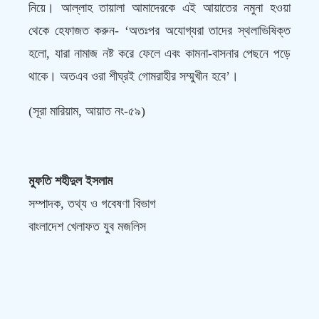
নিয়ে। আল্লাহ তায়ালা আমাদেরকে এই আয়াতের নমুনা হওয়া
থেকে হেফাজত করুন- ‘অতঃপর অযোগ্যরা তাদের স্থলাভিষিক্ত
হলো, যারা নামাজ নষ্ট করে ফেলে এবং কামনা-বাসনার পেছনে পড়ে
থাকে। অতএব ওরা শীঘ্রই গোমরাহীর সম্মুখীন হবে’।
(সূরা মারিয়াম, আয়াত নং-৫৯)
মুফতি শহীদুল ইসলাম
সম্পাদক, তথ্য ও গবেষণা বিভাগ
বাংলাদেশ খেলাফত যুব মজলিস