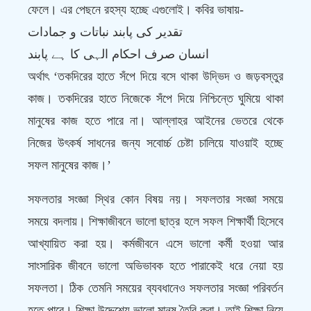
ফেলে। এর পেছনে রহস্য হচ্ছে এগুলোই। কবির ভাষায়-
تقدیر کی پابند نباتات و جمادات
انسان صرف احکام الہی کا ہے پابند
অর্থাৎ ‘তকদিরের হাতে সঁপে দিয়ে বসে থাকা উদ্ভিদ ও জড়বস্তুর
কাজ। তকদিরের হাতে নিজেকে সঁপে দিয়ে নিশ্চিন্তে ঘুমিয়ে থাকা
মানুষের কাজ হতে পারে না। আল্লাহর আইনের ভেতরে থেকে
নিজের উৎকর্ষ সাধনের জন্য সবোর্চ্চ চেষ্টা চালিয়ে যাওয়াই হচ্ছে
সফল মানুষের কাজ।’
সফলতার সংজ্ঞা স্থির কোন বিষয় নয়। সফলতার সংজ্ঞা সময়ে
সময়ে বদলায়। শিক্ষাজীবনে ভালো ছাত্র হলে সফল শিক্ষার্থী হিসেবে
আখ্যায়িত করা হয়। কর্মজীবনে এসে ভালো কর্মী হওয়া আর
সাংসারিক জীবনে ভালো অভিভাবক হতে পারাকেই ধরে নেয়া হয়
সফলতা। ঠিক তেমনি সময়ের ব্যবধানেও সফলতার সংজ্ঞা পরিবর্তন
হতে পারে। শিক্ষা উদ্দেশ্যে ভালো মানুষ তৈরি করা। তাই শিক্ষা নিয়ে