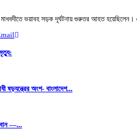
দীর মাধবদীতে ভয়াবহ সড়ক দূর্ঘটনায় গুরুতর আহত হয়েছিল
mail
ত্যু:
োধী ষড়যন্ত্রের অংশ- বাংলাদেশ...
্বান —...