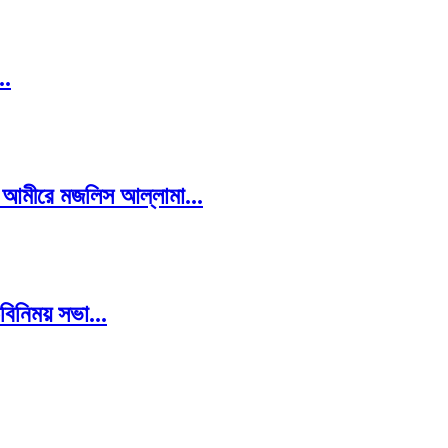
..
— আমীরে মজলিস আল্লামা...
বিনিময় সভা...