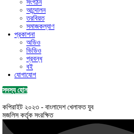
সংগঠন
আন্দোলন
তরবিয়ত
সমাজকল্যাণ
প্রকাশনা
অডিও
ভিডিও
প্রবন্ধ
বই
যোগাযোগ
সদস্য হোন
কপিরাইট ২০২৩ - বাংলাদেশ খেলাফত যুব
মজলিস কর্তৃক সংরক্ষিত