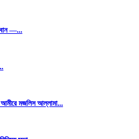
্বান —...
..
— আমীরে মজলিস আল্লামা...