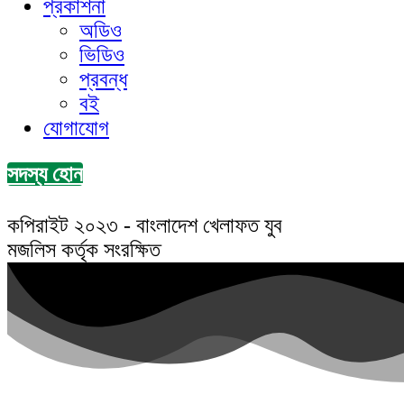
প্রকাশনা
অডিও
ভিডিও
প্রবন্ধ
বই
যোগাযোগ
সদস্য হোন
কপিরাইট ২০২৩ - বাংলাদেশ খেলাফত যুব
মজলিস কর্তৃক সংরক্ষিত