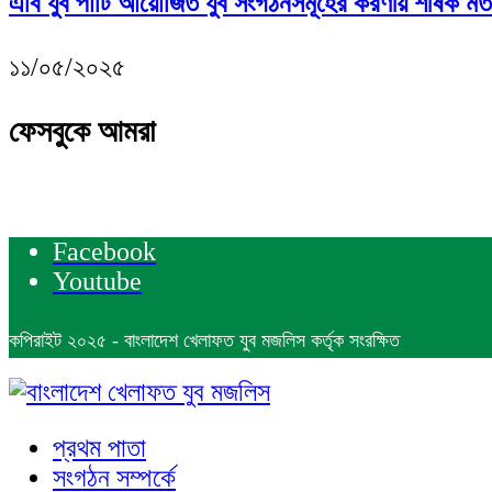
এবি যুব পার্টি আয়োজিত যুব সংগঠনসমূহের করণীয় শীর্ষক মত
১১/০৫/২০২৫
ফেসবুকে আমরা
Facebook
Youtube
কপিরাইট ২০২৫ - বাংলাদেশ খেলাফত যুব মজলিস কর্তৃক সংরক্ষিত
প্রথম পাতা
সংগঠন সম্পর্কে