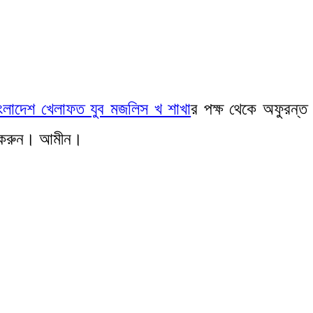
াংলাদেশ খেলাফত যুব মজলিস খ শাখা
র পক্ষ থেকে অফুরন্ত
ুল করুন। আমীন।