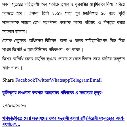
সকল স্তরের দায়িত্বশীলদের সর্বোচ্চ ত্যাগ ও কুরবানীর মানুষিকতা নিয়ে এগিয়ে
আসতে হবে। এসময় তিনি ২০১৯ সালে যুব মজলিসের ১০ বছর পুর্তি
সম্মেলনকে সামনে রেখে সংগঠনের কাজকে আরো গতিময় ও বিস্তৃত করার
আহবান জানান।
বৈঠকে কেন্দ্রের অধিনস্ত বিভিন্ন জেলা ও থানার দায়িত্বশীলগন নিজ নিজ
শাখার রিপোর্ট ও আগামীদিনের পরিকল্পনা পেশ করেন।
বিশেষ অতিথি জনাব মহসিন ভূঞার দোয়ার মাধ্যমে বিকাল সাড়ে চারটায় অনুষ্ঠান
সমাপ্ত হয়।
Share
Facebook
Twitter
Whatsapp
Telegram
Email
কুমিল্লায় মাওলানা ফয়সাল আহমদের পরিবারের 8 সদস্যের মৃত্যু:
২৭/০৩/২০২৬
খাগড়াছড়িতে সেনা সদস্যদের ওপর সন্ত্রাসী হামলা রাষ্ট্রবিরোধী ষড়যন্ত্রের অংশ-
বাংলাদেশ...