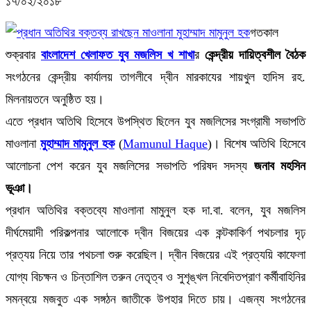
১৭/০২/২০১৮
গতকাল
শুক্রবার
বাংলাদেশ খেলাফত যুব মজলিস খ শাখা
র
কেন্দ্রীয় দায়িত্বশীল বৈঠক
সংগঠনের কেন্দ্রীয় কার্যালয় তাগলীবে দ্বীন মারকাযের শায়খুল হাদিস রহ.
মিলনায়তনে অনুষ্ঠিত হয়।
এতে প্রধান অতিথি হিসেবে উপস্থিত ছিলেন যুব মজলিসের সংগ্রামী সভাপতি
মাওলানা
মুহাম্মাদ মামুনুল হক
(
Mamunul Haque
)। বিশেষ অতিথি হিসেবে
আলোচনা পেশ করেন যুব মজলিসের সভাপতি পরিষদ সদস্য
জনাব মহসিন
ভূঞা।
প্রধান অতিথির বক্তব্যে মাওলানা মামুনুল হক দা.বা. বলেন, যুব মজলিস
দীর্ঘমেয়াদী পরিকল্
পনার আলোকে দ্বীন বিজয়ের এক কন্টকাকির্ণ পথচলার দৃঢ়
প্রত্যয় নিয়ে তার পথচলা শুরু করেছিল। দ্বীন বিজয়ের এই প্রত্যয়ি কাফেলা
যোগ্য বিচক্ষন ও চিন্তাশিল তরুন নেতৃত্ব ও সুশৃঙ্খল নিবেদিতপ্রাণ কর্মীবাহিনির
সমন্বয়ে মজবুত এক সঙ্গঠন জাতীকে উপহার দিতে চায়। এজন্য সংগঠনের