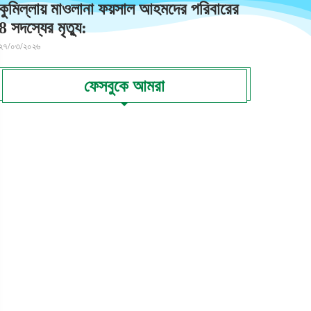
কুমিল্লায় মাওলানা ফয়সাল আহমদের পরিবারের
8 সদস্যের মৃত্যু:
২৭/০৩/২০২৬
ফেসবুকে আমরা