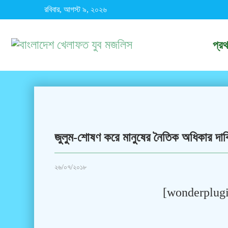
রবিবার, আগস্ট ৯, ২০২৬
প্র
জুলুম-শোষণ করে মানুষের নৈতিক অধিকার দাবিয়
২৬/০৭/২০১৮
[wonderplugi