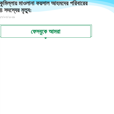
কুমিল্লায় মাওলানা ফয়সাল আহমদের পরিবারের
8 সদস্যের মৃত্যু:
২৭/০৩/২০২৬
ফেসবুকে আমরা