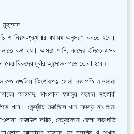
ুহাম্মাদ
ূচি ও নিয়ম-শৃঙ্খলার যথাযথ অনুসরণ করতে হবে।
লাতে বলা হয়। আমরা জানি, কাদের ইঙ্গিতে এসব
োকের বিরুদ্ধে দূর্বার আন্দোলন গড়ে তোলা হবে।
খেলাফত মজলিস কিশোরগঞ্জ জেলা সভাপতি মাওলানা
যোবায়ের আহমাদ, মাওলানা ফজলুর রহমান সহকারী
জলিসে খাস। কেন্দ্রীয় মজলিসে খাস সদস্য মাওলানা
মাওলানা রেজাউল করিম, নেত্রকোনা জেলা সভাপতি
 মাওলানা আনোয়ার মাহমুদ, যুব মজলিস খ শাখার