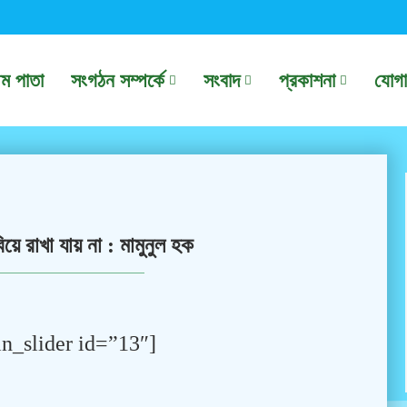
থম পাতা
সংগঠন সম্পর্কে
সংবাদ
প্রকাশনা
যোগ
ে রাখা যায় না : মামুনুল হক
n_slider id=”13″]