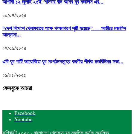
আগামী ১২ জুলাই ২৫ঈ. শনিবার বাদ আসর যুব মজলিস এর...
১০/০৭/২০২৫
“দেশ-বিদেশে খেলাফতের পক্ষে গণজাগরণ সৃষ্টি হয়েছে” — আমীরে মজলিস
আল্লামা...
১৭/০৬/২০২৫
এবি যুব পার্টি আয়োজিত যুব সংগঠনসমূহের করণীয় শীর্ষক মতবিনিময় সভা...
১১/০৫/২০২৫
ফেসবুকে আমরা
Facebook
Youtube
কপিরাইট ২০২৫ - বাংলাদেশ খেলাফত যুব মজলিস কর্তৃক সংরক্ষিত