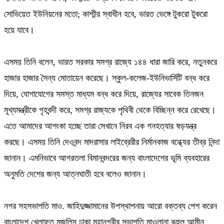
সোভিয়েত ইউনিয়নের মতো; কাশ্মীর স্বাধীন হবে, ভারত ভেঙ্গে টুকরো টুকরো
হয়ে যাবে।
এসময় তিনি বলেন, ভারত সরকার সমগ্র রাজ্যে ১৪৪ ধারা জারি করে, নতুনকরে
হাজার হাজার সৈন্য মোতায়েন করেছে। স্কুল-কলেজ-ইউনিভার্সিটি বন্ধ করে
দিয়ে, যোগাযোগের সমস্ত মাধ্যম বন্ধ করে দিয়ে, রাজ্যের সাবেক তিনজন
মূখ্যমন্ত্রীকে গৃহবন্দী করে, সমগ্র রাজ্যকে পৃথিবী থেকে বিচ্ছিন্ন করে রেখেছে।
এতে আমাদের আশংকা হচ্ছে তারা সেখানে নিরব এক গনহত্যার ষড়যন্ত্র
করছে। এসময় তিনি দেওবন্দ মাদরাসার লাইব্রেরীর নির্মানকাজ বন্ধ্যের তীব্র নিন্দা
জানান। এমনিভাবে আগরতলা বিমানবন্দরের জন্য বাংলাদেশের ভূমি ব্যবহারের
অনুমতি দেশের জন্য আত্নঘাতী হবে বলেও জানান।
নগর সহসভাপতি মাও. জাহিদুজ্জামানের উপস্থাপনায় আরো বক্তব্য পেশ করেন
বাংলাদেশ খেলাফত মজলিস ঢাকা মহানগরীর সভাপতি মাওলানা রূহুল আমীন