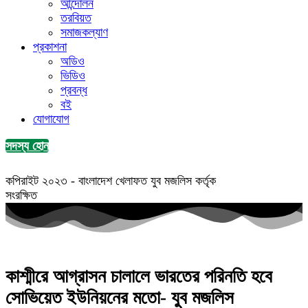
আন্দোলন
তরবিয়ত
সমাজকল্যাণ
প্রকাশনা
অডিও
ভিডিও
প্রবন্ধ
বই
যোগাযোগ
সদস্য হোন
কপিরাইট ২০২৩ - বাংলাদেশ খেলাফত যুব মজলিস কর্তৃক
সংরক্ষিত
কাশ্মীরে আগ্রাসন চালালে ভারতের পরিনতি হবে
সোভিয়েত ইউনিয়নের মতো- যুব মজলিস