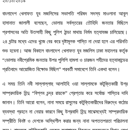
২০/১০/২০১৯
বাংলাদেশ খেলাফত যুব মজলিসের সভাপতি পরিষদ সদস্য মাওলানা আবুল
হাসানাত জালালী বলেছেন, ভোলায় সর্বস্তরের তৌহিদি জনতার মিছিলে
প্রশাসনের অতি উতসাহী কিছু পুলিশ ঠান্ডা মাথায় নির্মম হত্যাযজ্ঞ চালিয়েছে।
২৪ ঘন্টার মধ্যে এদের খুজে বের করে দৃষ্টামূলক শাস্তি না দেয়া হলে এর পরিনতি
শুভ হবেনা। আজ বিকালে বাংলাদেশ খেলাফত যুব মজলিস ঢাকা মহানগর কর্তৃক
“ভোলায় নবীপ্রেমিক জনতার উপর পুলিশি হামলা ও চারজন শহীদের হত্যাকান্ডের
প্রতিবাদে আয়োজিত বিক্ষোভ মিছিল” পরবর্তী সমাবেশে তিনি একথা বলেন।
এ সময় তিনি নবী সাল্লাল্লাহু আলাইহি ওয়া সাল্লামকে কটুক্তিকারী উগ্র
সাম্প্রদায়িক হিন্দু “বিপ্লব চন্দ্র রায়কে” গ্রেপ্তার করে সর্বোচ্চ শাস্তির দাবি
জানান। তিনি আরো বলেন, নানা সময়ে রাসুলের কটুক্তিকারীদের বিরুদ্ধে কঠোর
ব্যবস্থা গ্রহনে না নেয়ার কারনে কিছু উগ্রবাদি হিন্দু মাঝেমধ্যেই সাম্প্রদায়িক
সম্প্রীতি বিনষ্ট ও দেশকে অস্থিশীল করার জন্য নানা অপততপরতা পরিচালনা