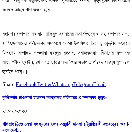
করে। রাসুলকে কটুক্তিকারি এসকল কুলাঙ্গারের বিরুদ্ধে মৃত্যুদন্ডের বিধান রেখে
সংসদে আইন পাশ করতে হবে।
মহানগর সভাপতি মাওলানা রাকিবুল ইসলামের সভাপতিত্বে ও সহ সভাপতি মাও.
জাহিদুজ্জামানের পরিচালনায় সমাবেশে আরো উপস্থিত ছিলেন, কেন্দ্রীয় সংগঠন
বিভাগের সম্পাদক মাওলানা ফজলুর রহমান, সমাজকল্যাণ বিভাগের সম্পাদক
মাও. শরীফ হুসাইন, খেলাফত ছাত্র মজলিসের সভাপতি পরিষদ সদস্য মুশাররফ
হুসাইন প্রমুখ।
Share
Facebook
Twitter
Whatsapp
Telegram
Email
কুমিল্লায় মাওলানা ফয়সাল আহমদের পরিবারের 8 সদস্যের মৃত্যু:
২৭/০৩/২০২৬
খাগড়াছড়িতে সেনা সদস্যদের ওপর সন্ত্রাসী হামলা রাষ্ট্রবিরোধী ষড়যন্ত্রের অংশ-
বাংলাদেশ...