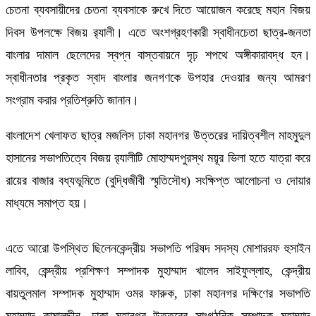
চেতনা ব্যবসায়ীদের চেতনা ব্যবসাকে রুখে দিতে আয়োজন করেছে মহান বিজয়
দিবস উপলক্ষে বিজয় র‍্যালী। এতে অংশগ্রহণকারী
স্বাধীনচেতা ছাত্র-জনতা
বাংলার দামাল ছেলেদের স্বপ্ন বাস্তবায়নে দৃঢ় শপথে অঙ্গীকারাবদ্ধ হন।
স্বাধীনতার প্রকৃত স্বাদ বাংলার জনগণকে উপহার দেওয়ার জন্য আমরণ
সংগ্রাম করার প্রতিশ্রুতি জানান।
বাংলাদেশ খেলাফত ছাত্র মজলিস ঢাকা মহানগর উত্তরের দায়িত্বশীল মাহমুদুল
হাসানের সভাপতিত্বে বিজয় র‍্যালীটি মোহাম্মদপুরস্থ ময়ূর ভিলা হতে যাত্রা করে
রায়ের বাজার বধ্যভূমিতে (বুদ্ধিজীবী স্মৃতিসৌধ) সংক্ষিপ্ত আলোচনা ও দোয়ার
মাধ্যমে সমাপ্ত হয়।
এতে আরো উপস্থিত ছিলেনকেন্দ্রীয় সভাপতি পরিষদ সদস্য মোশাররফ হুসাইন
লাবিব, কেন্দ্রীয় প্রশিক্ষণ সম্পাদক মুহাম্মাদ খালেদ সাইফুল্লাহ, কেন্দ্রীয়
বায়তুলমাল সম্পাদক মুহাম্মাদ ওমর ফারুক, ঢাকা মহানগর দক্ষিণের সভাপতি