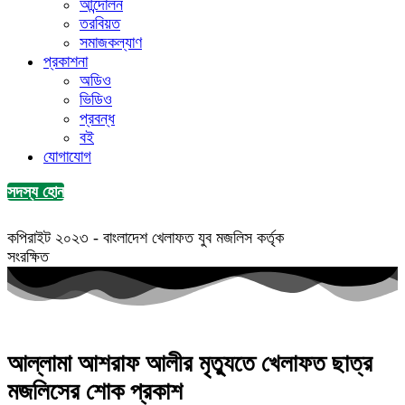
আন্দোলন
তরবিয়ত
সমাজকল্যাণ
প্রকাশনা
অডিও
ভিডিও
প্রবন্ধ
বই
যোগাযোগ
সদস্য হোন
কপিরাইট ২০২৩ - বাংলাদেশ খেলাফত যুব মজলিস কর্তৃক
সংরক্ষিত
আল্লামা আশরাফ আলীর মৃত্যুতে খেলাফত ছাত্র
মজলিসের শোক প্রকাশ