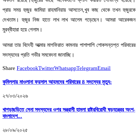
অবদান রয়েছে।হুজুরের কাছে অনেকগুলো ক্লাস করারও সৌভাগ্য হয়েছে।
প্রায় সময় হুজুর জামিয়া রাহমানিয়ায় আসতেন,খুব কাছ থেকে তখন হুজুরকে
দেখতাম। হুজুর নিজ হাতে লাখ লাখ আলেম গড়েছেন। আমরা আরেকজন
মুরব্বীহারা হয়ে গেলাম।
আমরা তার বিদেহী আত্মার মাগফিরাত কামনার পাশাপাশি শোকসন্তপ্ত পরিবারের
সদস্যদের প্রতি গভীর সমবেদনা জানাচ্ছি।
Share
Facebook
Twitter
Whatsapp
Telegram
Email
কুমিল্লায় মাওলানা ফয়সাল আহমদের পরিবারের 8 সদস্যের মৃত্যু:
২৭/০৩/২০২৬
খাগড়াছড়িতে সেনা সদস্যদের ওপর সন্ত্রাসী হামলা রাষ্ট্রবিরোধী ষড়যন্ত্রের অংশ-
বাংলাদেশ...
২৮/০৯/২০২৫