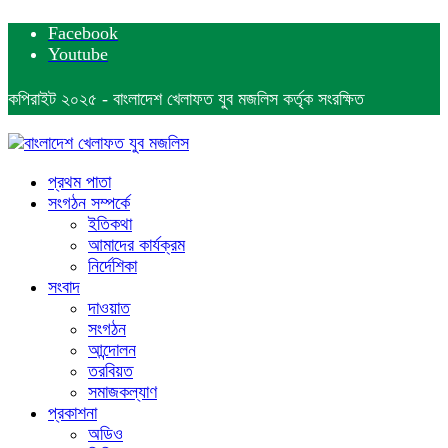
Facebook
Youtube
কপিরাইট ২০২৫ - বাংলাদেশ খেলাফত যুব মজলিস কর্তৃক সংরক্ষিত
প্রথম পাতা
সংগঠন সম্পর্কে
ইতিকথা
আমাদের কার্যক্রম
নির্দেশিকা
সংবাদ
দাওয়াত
সংগঠন
আন্দোলন
তরবিয়ত
সমাজকল্যাণ
প্রকাশনা
অডিও