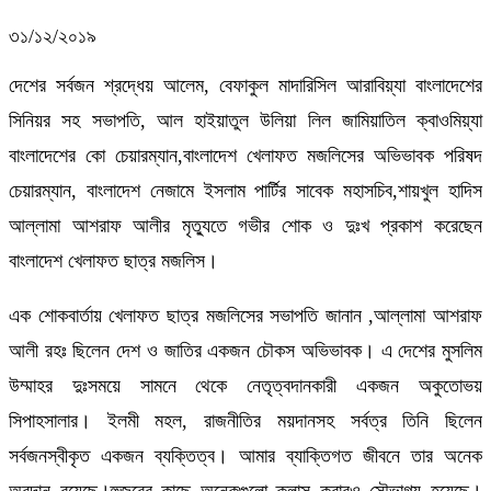
৩১/১২/২০১৯
দেশের সর্বজন শ্রদ্ধেয় আলেম, বেফাকুল মাদারিসিল আরাবিয়্যা বাংলাদেশের
সিনিয়র সহ সভাপতি, আল হাইয়াতুল উলিয়া লিল জামিয়াতিল ক্বাওমিয়্যা
বাংলাদেশের কো চেয়ারম্যান,বাংলাদেশ খেলাফত মজলিসের অভিভাবক পরিষদ
চেয়ারম্যান, বাংলাদেশ নেজামে ইসলাম পার্টির সাবেক মহাসচিব,শায়খুল হাদিস
আল্লামা আশরাফ আলীর মৃত্যুতে গভীর শোক ও দুঃখ প্রকাশ করেছেন
বাংলাদেশ খেলাফত ছাত্র মজলিস।
এক শোকবার্তায় খেলাফত ছাত্র মজলিসের সভাপতি জানান ,আল্লামা আশরাফ
আলী রহ
ঃ ছিলেন দেশ ও জাতির একজন চৌকস অভিভাবক। এ দেশের মুসলিম
উম্মাহর দুঃসময়ে সামনে থেকে নেতৃত্বদানকারী একজন অকুতোভয়
সিপাহসালার। ইলমী মহল, রাজনীতির ময়দানসহ সর্বত্র তিনি ছিলেন
সর্বজনস্বীকৃত একজন ব্যক্তিত্ব। আমার ব্যাক্তিগত জীবনে তার অনেক