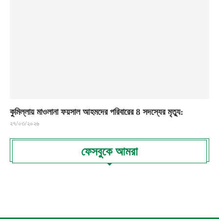
কুমিল্লায় মাওলানা ফয়সাল আহমদের পরিবারের 8 সদস্যের মৃত্যু:
২৭/০৩/২০২৬
ফেসবুকে আমরা