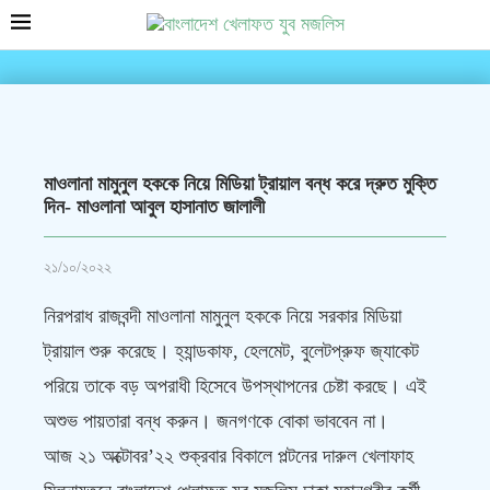
মাওলানা মামুনুল হককে নিয়ে মিডিয়া ট্রায়াল বন্ধ করে দ্রুত মুক্তি
দিন- মাওলানা আবুল হাসানাত জালালী
২১/১০/২০২২
নিরপরাধ রাজবন্দী মাওলানা মামুনুল হককে নিয়ে সরকার মিডিয়া
ট্রায়াল শুরু করেছে। হ্যান্ডকাফ, হেলমেট, বুলেটপ্রুফ জ্যাকেট
পরিয়ে তাকে বড় অপরাধী হিসেবে উপস্থাপনের চেষ্টা করছে। এই
অশুভ পায়তারা বন্ধ করুন। জনগণকে বোকা ভাববেন না।
আজ ২১ অক্টোবর’২২ শুক্রবার বিকালে পল্টনের দারুল খেলাফাহ