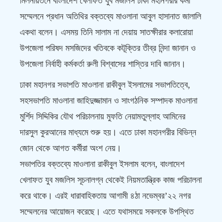
মিলনায়তনে বাংলাদেশ খেলাফত যুব মজলিস ঢাকা মহানগরীর কর্মী
সম্মেলনে প্রধান অতিথির বক্তব্যে মাওলানা আবুল হাসানাত জালালি
একথা বলেন। এসময় তিনি সালাম না দেয়ায় সাতক্ষীরার কলারোয়া
উপজেলা পরিষদ মসজিদের খতিবকে কটূক্তির তীব্র নিন্দা জানান ও
উপজেলা নির্বাহী কর্মকর্তা রুলী বিশ্বাসের শাস্তির দাবি জানান।
ঢাকা মহানগর সভাপতি মাওলানা রাকীবুল ইসলামের সভাপতিত্বে,
সহসভাপতি মাওলানা জাহিদুজ্জামান ও সাংগঠনিক সম্পাদক মাওলানা
মুর্শিদ সিদ্দিকির যৌথ পরিচালনায় মুফতি নেয়ামতুল্লাহ আমিনের
দারসুল কুরআনের মাধ্যমে শুরু হয়। এতে ঢাকা মহানগরীর বিভিন্ন
জোন থেকে আগত কর্মীরা অংশ নেয়।
সভাপতির বক্তব্যে মাওলানা রাকীবুল ইসলাম বলেন, বাংলাদেশ
খেলাফত যুব মজলিস সূচনালগ্ন থেকেই নিয়মতান্ত্রিক কাজ পরিচালনা
করে থাকে। এরই ধারাবাহিকতায় আগামী ৪ঠা নভেম্বর’২২ নগর
সম্মেলনের আয়োজন করেছে। এতে যথাসময়ে সকলকে উপস্থিত