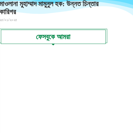
মাওলানা মুহাম্মাদ মামুনুল হক: উন্নত চিন্তার
কারিগর
২৫/০১/২০২৫
ফেসবুকে আমরা