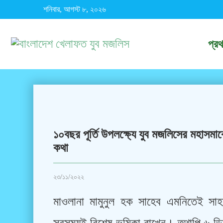
শনিবার, আগস্ট ৮, ২০২৬
প্র
১০বছর পূর্তি উপলক্ষ্যে যুব মজলিসের মহাসমা
কথা
২৩/১১/২০২২
মাওলানা মামুনুল হক সাহেব এমনিতেই সাহস