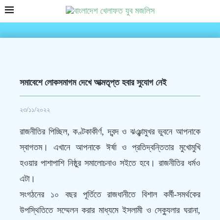
সমাবেশে লোকসমাগম দেখে আত্মতৃপ্ত হবার সুযোগ নেই
২৩/১১/২০২২
রাজনীতির পিচ্ছিল, কণ্টকাকীর্ণ, দ্বন্দ ও ঝঞ্ঝামুখর ভুবনে আপনাকে
স্বাগতম। এখানে আপনাকে ঈর্ষা ও প্রতিদ্বন্তিতার মুখোমুখি
হওয়ার পাশাপাশি নিষ্ঠুর সমালোচনাও সইতে হবে। রাজনীতির ধর্মও
এটা।
সংগঠনের ১০ বছর পূর্তিতে রাজধানীতে বিশাল কর্মী-সমর্থকের
উপস্থিতিতে সম্মেলন করার মাধ্যমে ইসলামী ও সেক্যুলার ঘরানা,