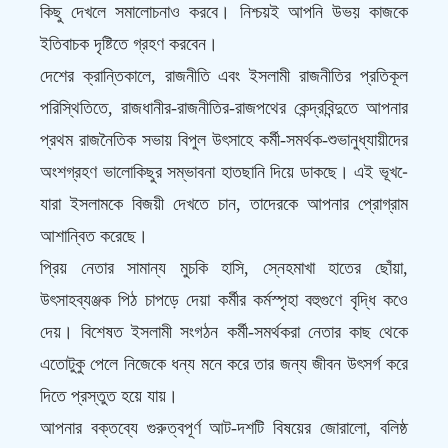
কিছু দেখলে সমালোচনাও করবে। নিশ্চয়ই আপনি উভয় কাজকে
ইতিবাচক দৃষ্টিতে গ্রহণ করবেন।
দেশের ক্রান্তিকালে, রাজনীতি এবং ইসলামী রাজনীতির প্রতিকূল
পরিস্থিতিতে, রাজধানীর-রাজনীতির-রাজপথের কেন্দ্রবিন্দুতে আপনার
প্রথম রাজনৈতিক সভায় বিপুল উৎসাহে কর্মী-সমর্থক-শুভানুধ্যায়ীদের
অংশগ্রহণ ভালোকিছুর সম্ভাবনা হাতছানি দিয়ে ডাকছে। এই ভূখ-ে
যারা ইসলামকে বিজয়ী দেখতে চান, তাদেরকে আপনার প্রোগ্রাম
আশান্বিত করেছে।
প্রিয় নেতার সামান্য মুচকি হাসি, স্নেহমাখা হাতের ছোঁয়া,
উৎসাহব্যঞ্জক পিঠ চাপড়ে দেয়া কর্মীর কর্মস্পৃহা বহুগুণে বৃদ্ধি কওে
দেয়। বিশেষত ইসলামী সংগঠন কর্মী-সমর্থকরা নেতার কাছ থেকে
এতোটুকু পেলে নিজেকে ধন্য মনে করে তার জন্য জীবন উৎসর্গ করে
দিতে প্রস্তুত হয়ে যায়।
আপনার বক্তব্যে গুরুত্বপূর্ণ আট-দশটি বিষয়ের জোরালো, বলিষ্ঠ