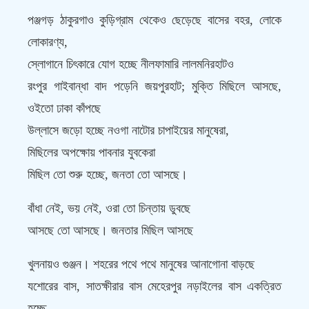
পঞ্জগড় ঠাকুরগাও কুড়িগ্রাম থেকেও ছেড়েছে বাসের বহর, লোকে
লোকারণ্য,
স্লোগানে চিৎকারে যোগ হচ্ছে নীলফামারি লালমনিরহাটও
রংপুর গাইবান্ধা বাদ পড়েনি জয়পুরহাট; মুক্তি মিছিলে আসছে,
ওইতো ঢাকা কাঁপছে
উল্লাসে জড়ো হচ্ছে নওগা নাটোর চাপাইয়ের মানুষেরা,
মিছিলের অপক্ষোয় পাবনার যুবকেরা
মিছিল তো শুরু হচ্ছে, জনতা তো আসছে।
বাঁধা নেই, ভয় নেই, ওরা তো চিন্তায় ডুবছে
আসছে তো আসছে। জনতার মিছিল আসছে
খুলনায়ও গুঞ্জন। শহরের পথে পথে মানুষের আনাগোনা বাড়ছে
যশোরের বাস, সাতক্ষীরার বাস মেহেরপুর নড়াইলের বাস একত্রিত
হচ্ছে