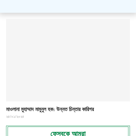
মাওলানা মুহাম্মাদ মামুনুল হক: উন্নত চিন্তার কারিগর
২৫/০১/২০২৫
ফেসবুকে আমরা