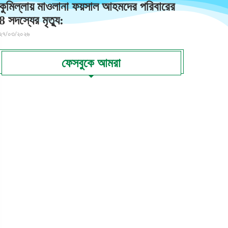
কুমিল্লায় মাওলানা ফয়সাল আহমদের পরিবারের
8 সদস্যের মৃত্যু:
২৭/০৩/২০২৬
ফেসবুকে আমরা