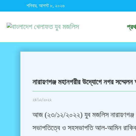
শনিবার, আগস্ট ৮, ২০২৬
প্র
নারায়ণগঞ্জ মহানগরীর উদ্যোগে নগর সম্মেলন অ
২৪/১২/২০২২
আজ (২৩/১২/২০২২) যুব মজলিস নারায়ণগঞ্জ 
সভাপতিত্বে ও সহসভাপতি আল-আমিন রাকিব 