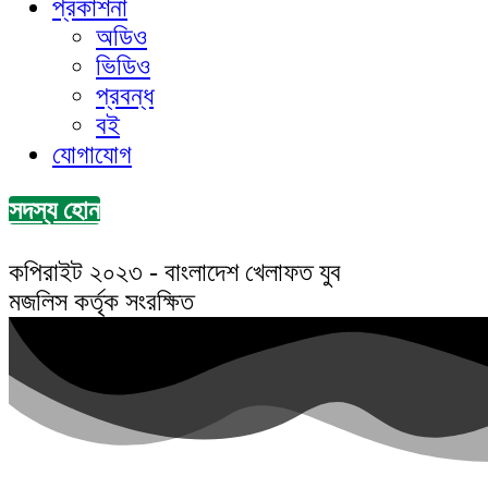
প্রকাশনা
অডিও
ভিডিও
প্রবন্ধ
বই
যোগাযোগ
সদস্য হোন
কপিরাইট ২০২৩ - বাংলাদেশ খেলাফত যুব
মজলিস কর্তৃক সংরক্ষিত