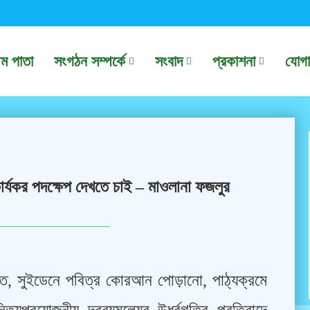
থম পাতা
সংগঠন সম্পর্কে
সংবাদ
প্রকাশনা
যোগ
র্যকর পদক্ষেপ দেখতে চাই – মাওলানা ফজলুর
মুক্তি, সুইডেনে পবিত্র কোরআন পোড়ানো, পাঠ্যক্রমে