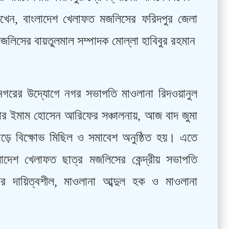
রাখেন, বাংলাদেশ খেলাফত মজলিসের ফরিদপুর জেলা
মজলিসের বায়তুলমাল সম্পাদক মোল্লা হাবিবুর রহমান
ানগরের উদ্যােগে নগর সভাপতি মাওলানা রিদওয়ানুল
য়ার ইমাম হোসেন আরিফের সঞ্চালনায়, আজ বাদ জুমা
োড়ে বিক্ষোভ মিছিল ও সমাবেশ অনুষ্ঠিত হয়। এতে
লাদেশ খেলাফত ছাত্র মজলিসের কেন্দ্রীয় সভাপতি
নগর দায়িত্বশীল, মাওলানা আব্দুল হক ও মাওলানা