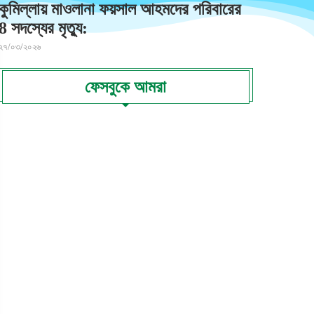
কুমিল্লায় মাওলানা ফয়সাল আহমদের পরিবারের
8 সদস্যের মৃত্যু:
২৭/০৩/২০২৬
ফেসবুকে আমরা