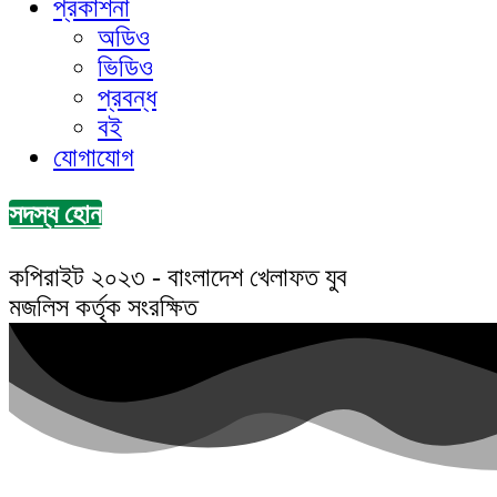
প্রকাশনা
অডিও
ভিডিও
প্রবন্ধ
বই
যোগাযোগ
সদস্য হোন
কপিরাইট ২০২৩ - বাংলাদেশ খেলাফত যুব
মজলিস কর্তৃক সংরক্ষিত