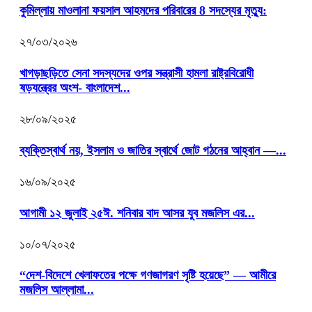
কুমিল্লায় মাওলানা ফয়সাল আহমদের পরিবারের 8 সদস্যের মৃত্যু:
২৭/০৩/২০২৬
খাগড়াছড়িতে সেনা সদস্যদের ওপর সন্ত্রাসী হামলা রাষ্ট্রবিরোধী
ষড়যন্ত্রের অংশ- বাংলাদেশ...
২৮/০৯/২০২৫
ব্যক্তিস্বার্থ নয়, ইসলাম ও জাতির স্বার্থে জোট গঠনের আহ্বান —...
১৬/০৯/২০২৫
আগামী ১২ জুলাই ২৫ঈ. শনিবার বাদ আসর যুব মজলিস এর...
১০/০৭/২০২৫
“দেশ-বিদেশে খেলাফতের পক্ষে গণজাগরণ সৃষ্টি হয়েছে” — আমীরে
মজলিস আল্লামা...