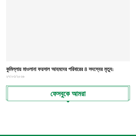
কুমিল্লায় মাওলানা ফয়সাল আহমদের পরিবারের 8 সদস্যের মৃত্যু:
২৭/০৩/২০২৬
ফেসবুকে আমরা