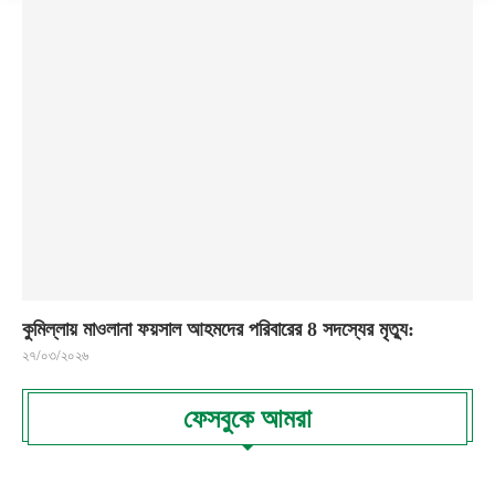
কুমিল্লায় মাওলানা ফয়সাল আহমদের পরিবারের 8 সদস্যের মৃত্যু:
২৭/০৩/২০২৬
ফেসবুকে আমরা