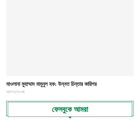
মাওলানা মুহাম্মাদ মামুনুল হক: উন্নত চিন্তার কারিগর
২৫/০১/২০২৫
ফেসবুকে আমরা