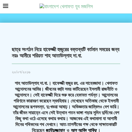
ছাত্র সংগঠন নিয়ে হাফেজ্জী হুজুরের বক্তব্যটি বর্তমান সময়ের জন্য
নয়ঃ আমীরে শরিয়ত শাহ আতাউল্লাহ দা.বা.
২০/০৭/২০১৬
শাহ আতাউল্লাহ দা.বা.। হাফেজ্জী হুজুর রহ. এর সাহেবজাদা। খেলাফত
আন্দোলনের আমির। জীবনের বহুটা সময় কাটিয়েছেন ইসলামী রাজনীতি ও
আন্দোলনে। সেই হাফেজ্জী দিয়ে শুরু করে হেফাযত পর্যন্ত। আন্দোলনের
পরিণামে কারাবরণ করেছেন স্বমহিমায়। দেখেছেন অতিকাছ থেকে ইসলামী
আন্দোলনের রূপবসন্ত, দু:খভরা আষাঢ়। অভিজ্ঞতার জাম্বিলও বেশ ভারি।
তাঁর জীবন সায়াহ্নে এসে সেই উত্থান পতন ভাঙ্গা গড়ার সুদিন দুর্দিনের বেশ
কিছু কথা ওঠে এসেছে কথায় কথায়। আজকের এই কথামালা যা আগামী
দিনের পথিকদের পথ দেখাবে। আত-তাগলীবের পক্ষ থেকে সাক্ষাতকারটি
নিয়েছেন
জাহিদুজ্জামান
ও
আল আবিদ শাকির
।