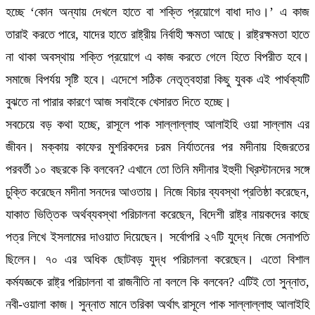
হচ্ছে ‘কোন অন্যায় দেখলে হাতে বা শক্তি প্রয়োগে বাধা দাও।’ এ কাজ
তারাই করতে পারে, যাদের হাতে রাষ্ট্রীয় নির্বাহী ক্ষমতা আছে। রাষ্ট্রক্ষমতা হাতে
না থাকা অবস্থায় শক্তি প্রয়োগে এ কাজ করতে গেলে হিতে বিপরীত হবে।
সমাজে বিপর্যয় সৃষ্টি হবে। এদেশে সঠিক নেতৃত্বহারা কিছু যুবক এই পার্থক্যটি
বুঝতে না পারার কারণে আজ সবাইকে খেসারত দিতে হচ্ছে।
সবচেয়ে বড় কথা হচ্ছে, রাসূলে পাক সাল্লাল্লাহু আলাইহি ওয়া সাল্লাম এর
জীবন। মক্কায় কাফের মুশরিকদের চরম নির্যাতনের পর মদীনায় হিজরতের
পরবর্তী ১০ বছরকে কি বলবেন? এখানে তো তিনি মদীনার ইহুদী খ্রিস্টানদের সঙ্গে
চুক্তি করেছেন মদীনা সনদের আওতায়। নিজে বিচার ব্যবস্থা প্রতিষ্ঠা করেছেন,
যাকাত ভিত্তিক অর্থব্যবস্থা পরিচালনা করেছেন, বিদেশী রাষ্ট্র নায়কদের কাছে
পত্র লিখে ইসলামের দাওয়াত দিয়েছেন। সর্বোপরি ২৭টি যুদ্ধে নিজে সেনাপতি
ছিলেন। ৭০ এর অধিক ছোটবড় যুদ্ধ পরিচালনা করেছেন। এতো বিশাল
কর্মযজ্ঞকে রাষ্ট্র পরিচালনা বা রাজনীতি না বললে কি বলবেন? এটিই তো সুন্নাত,
নবী-ওয়ালা কাজ। সুন্নাত মানে তরিকা অর্থাৎ রাসূলে পাক সাল্লাল্লাহু আলাইহি