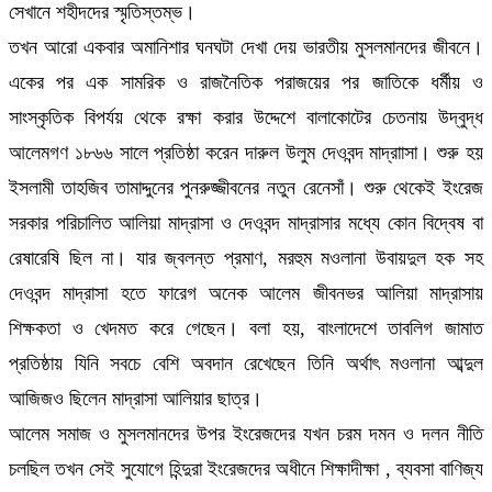
সেখানে শহীদদের স্মৃতিস্তম্ভ।
তখন আরো একবার অমানিশার ঘনঘটা দেখা দেয় ভারতীয় মুসলমানদের জীবনে।
একের পর এক সামরিক ও রাজনৈতিক পরাজয়ের পর জাতিকে ধর্মীয় ও
সাংস্কৃতিক বিপর্যয় থেকে রক্ষা করার উদ্দেশে বালাকোটের চেতনায় উদ্বুদ্ধ
আলেমগণ ১৮৬৬ সালে প্রতিষ্ঠা করেন দারুল উলুম দেওবন্দ মাদ্রাাসা। শুরু হয়
ইসলামী তাহজিব তামাদ্দুনের পুনরুজ্জীবনের নতুন রেনেসাঁ। শুরু থেকেই ইংরেজ
সরকার পরিচালিত আলিয়া মাদ্রাসা ও দেওবন্দ মাদ্রাসার মধ্যে কোন বিদ্বেষ বা
রেষারেষি ছিল না। যার জ্বলন্ত প্রমাণ, মরহুম মওলানা উবায়দুল হক সহ
দেওবন্দ মাদ্রাসা হতে ফারেগ অনেক আলেম জীবনভর আলিয়া মাদ্রাসায়
শিক্ষকতা ও খেদমত করে গেছেন। বলা হয়, বাংলাদেশে তাবলিগ জামাত
প্রতিষ্ঠায় যিনি সবচে বেশি অবদান রেখেছেন তিনি অর্থাৎ মওলানা আব্দুল
আজিজও ছিলেন মাদ্রাসা আলিয়ার ছাত্র।
আলেম সমাজ ও মুসলমানদের উপর ইংরেজদের যখন চরম দমন ও দলন নীতি
চলছিল তখন সেই সুযোগে হিন্দুরা ইংরেজদের অধীনে শিক্ষাদীক্ষা , ব্যবসা বাণিজ্য