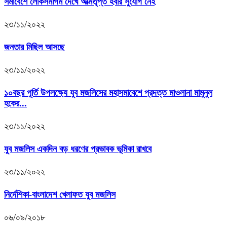
সমাবেশে লোকসমাগম দেখে আত্মতৃপ্ত হবার সুযোগ নেই
২৩/১১/২০২২
জনতার মিছিল আসছে
২৩/১১/২০২২
১০বছর পূর্তি উপলক্ষ্যে যুব মজলিসের মহাসমাবেশে প্রদত্ত মাওলানা মামুনুল
হকের...
২৩/১১/২০২২
যুব মজলিস একদিন বড় ধরণের প্রভাবক ভূমিকা রাখবে
২৩/১১/২০২২
নির্দেশিকা-বাংলাদেশ খেলাফত যুব মজলিস
০৬/০৯/২০১৮