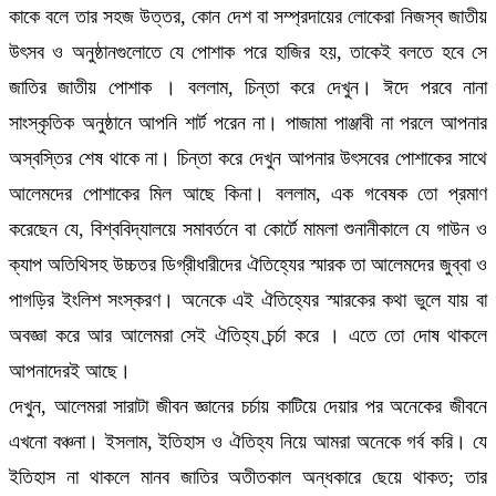
কাকে বলে তার সহজ উত্তর, কোন দেশ বা সম্প্রদায়ের লোকেরা নিজস্ব জাতীয়
উৎসব ও অনুষ্ঠানগুলোতে যে পোশাক পরে হাজির হয়, তাকেই বলতে হবে সে
জাতির জাতীয় পোশাক । বললাম, চিন্তা করে দেখুন। ঈদে পরবে নানা
সাংস্কৃতিক অনুষ্ঠানে আপনি শার্ট পরেন না। পাজামা পাঞ্জাবী না পরলে আপনার
অস্বস্তির শেষ থাকে না। চিন্তা করে দেখুন আপনার উৎসবের পোশাকের সাথে
আলেমদের পোশাকের মিল আছে কিনা। বললাম, এক গবেষক তো প্রমাণ
করেছেন যে, বিশ্ববিদ্যালয়ে সমাবর্তনে বা কোর্টে মামলা শুনানীকালে যে গাউন ও
ক্যাপ অতিথিসহ উচ্চতর ডিগ্রীধারীদের ঐতিহ্যের স্মারক তা আলেমদের জুব্বা ও
পাগড়ির ইংলিশ সংস্করণ। অনেকে এই ঐতিহ্যের স্মারকের কথা ভুলে যায় বা
অবজ্ঞা করে আর আলেমরা সেই ঐতিহ্য চর্র্চা করে । এতে তো দোষ থাকলে
আপনাদেরই আছে।
দেখুন, আলেমরা সারাটা জীবন জ্ঞানের চর্চায় কাটিয়ে দেয়ার পর অনেকের জীবনে
এখনো বঞ্চনা। ইসলাম, ইতিহাস ও ঐতিহ্য নিয়ে আমরা অনেকে গর্ব করি। যে
ইতিহাস না থাকলে মানব জাতির অতীতকাল অন্ধকারে ছেয়ে থাকত; তার