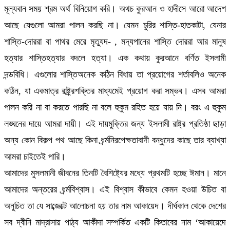
মূল্যবান সময় শ্রম অর্থ বিনিয়োগ করি। অথচ কুরআন ও হাদীসে আরো আদেশ
আছে যেগুলো আমরা পালন করছি না। যেমন চুরির শাস্তি-হাতকাটা, যেনার
শাস্তি-দোররা বা পাথর মেরে মৃত্যুদ- , মদ্যপানের শাস্তি দোররা আর মানুষ
হত্যার শাস্তিহত্যার বদলে হত্যা। এক কথায় কুরআনে বর্ণিত ইসলামী
দন্ডবিধি। এগুলোর শাস্তিঅনেক কঠিন বিধায় তা প্রয়োগের শর্তাবলিও অনেক
কঠিন, যা একমাত্র রাষ্ট্র্রশক্তির মাধ্যমেই প্রয়োগ করা সম্ভব। এসব আমরা
পালন করি না বা করতে পারছি না বলে হুকুম রহিত হয়ে যায় নি। বরং এ হুকুম
লঙ্ঘনের দায়ে আমরা দায়ী। এই দায়মুক্তির জন্য ইসলামী রাষ্ট্র প্রতিষ্ঠা ছাড়া
অন্য কোন বিকল্প পথ আছে কিনা ধর্র্মনিরপেক্ষতাবাদী বন্ধুদের কাছে তার ব্যাখ্যা
আমরা চাইতেই পারি।
আমাদের মুসলমানী জীবনের তিনটি বৈশিষ্ট্যের মধ্যে প্রথমটি হচ্ছে ঈমান। মানে
আমাদের অন্তরের ধর্র্মবিশ্বাস। এই বিশ্বাস কীভাবে কেমন হওয়া উচিত বা
অনুচিত তা যে সাব্জেক্টে আলোচনা হয় তার নাম আকায়েদ। দীর্ঘকাল থেকে দেশের
সব দ্বীনি মাদ্রাসায় পাঠ্য আকীদা সম্পর্কিত একটি কিতাবের নাম ‘আকায়েদে