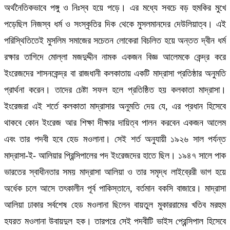
অর্থনৈতিকভাবে পঙ্গু ও নিঃস্ব হয়ে পড়ে। এর মধ্যে সবচে বড় হুমকির মুখে
পড়েছিল নিজস্ব ধর্ম ও সংস্কৃতির দিক থেকে মুসলমানদের দেউলিয়াত্ব। এই
পরিস্থিতিতেই মুসলিম সমাজের সচেতন লোকেরা বিচলিত হয়ে অন্তত দ্বীন ধর্ম
রক্ষার তাগিদে মোল্লা মজদুদ্দীন নামক একজন বিজ্ঞ আলেমকে কেন্দ্র করে
ইংরেজদের শাসনকেন্দ্র বা রাজধানী কলকাতায় একটি মাদ্রাসা প্রতিষ্ঠার অনুমতি
প্রার্থনা করেন। তাদের চেষ্টা সফল হলে প্রতিষ্ঠিত হয় কলকাতা মাদ্রাসা।
ইংরেজরা এই শর্তে কলকাতা মাদ্রাসার অনুমতি দেয় যে, এর প্রধান হিসেবে
থাকবে কোন ইংরেজ আর শিক্ষা দীক্ষার দায়িত্ব পালন করবেন একজন আলেম
এবং তার পদবী হবে হেড মওলানা। সেই শর্ত অনুযায়ী ১৯২৬ সাল পর্যন্ত
মাদ্রাসা-ই- আলিয়ার প্রিন্সিপালের পদ ইংরেজদের হাতে ছিল। ১৯৪৭ সালে পাক
ভারতের স্বাধীনতার সময় মাদ্রাসা আলিয়া ও তার সমৃদ্ধ লাইব্রেরী ভাগ হয়ে
অর্ধেক চলে আসে তৎকালীন পূর্ব পাকিস্তানে, বর্তমান বকসি বাজারে। মাদ্রাসা
আলিয়া ঢাকার সর্বশেষ হেড মওলানা ছিলেন বায়তুল মুকাররামের খতিব মরহুম
হযরত মওলানা উবায়দুল হক। তারপরে সেই পদবীটি ভাইস প্রেন্সিপাল হিসেবে