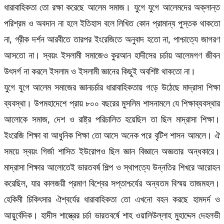
ধারাবাহিকতা তো রক্ষা করেছে আলেম সমাজ। যুগে যুগে আলেমদের অক্লান্ত
পরিশ্রম ও অবদান না হলে ইতিহাস বলে লিখিত কোন প্রামান্য পুস্তক থাকতো
না, গ্রীক দর্শন আরবীতে তারপর ইংরেজিতে অনুবাদ হতো না, পাশ্চাত্যে জাগরণ
আসতো না। স্বয়ং ইসলামী সমাজেও কুরআন হাদীসের চর্চায় আলেমগণ জীবন
উৎসর্গ না করলে ইসলাম ও ইসলামী জ্ঞানের কিছুই অবশিষ্ট থাকতো না।
যুগে যুগে আলেম সমাজের জ্ঞানচর্চার ধারাবাহিকতায় গড়ে উঠেছে মাদ্রাসা শিক্ষা
ব্যবস্থা। উপমহাদেশে প্রায় ৮০০ বছরের মুসলিম শাসনামলে যে শিক্ষাব্যবস্থার
আলোকে সমাজ, দেশ ও রাষ্ট্র পরিচালিত হয়েছিল তা ছিল মাদ্রাসা শিক্ষা।
ইংরেজি শিক্ষা বা আধুনিক শিক্ষা তো আসে অনেক পরে বৃটিশ শাসন আমলে। ঐ
সময়ে স্বয়ং গির্জা শাসিত ইউরোপও ছিল জ্ঞান বিজ্ঞানে অজ্ঞতার অন্ধকারে।
মাদ্রাসা শিক্ষার আলোতেই ভারতবর্ষ শিল্প ও স্থাপত্যে উন্নতির শিখরে আরোহন
করেছিল, যার কালজয়ী প্রমাণ বিশ্বের সপ্তাশ্চর্যের অন্যতম বিস্ময় তাজমহল।
হেকিমী চিকিৎসার ঐশ্বর্যের ধারাবাহিকতা তো এখনো বহন করছে হামদর্দ ও
আয়ুর্বেদিক। হাদীস শাস্ত্রের চর্চা ভারতবর্ষে শাহ ওয়ালিউল্লাহ মুহাদ্দেস দেহলভী