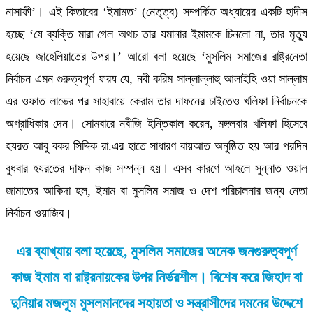
নাসাফী’। এই কিতাবের ‘ইমামত’ (নেতৃত্ব) সম্পর্কিত অধ্যায়ের একটি হাদীস
হচ্ছে ‘যে ব্যক্তি মারা গেল অথচ তার যমানার ইমামকে চিনলো না, তার মৃত্যু
হয়েছে জাহেলিয়াতের উপর।’ আরো বলা হয়েছে ‘মুসলিম সমাজের রাষ্ট্রনেতা
নির্বাচন এমন গুরুত্বপূর্ণ ফরয যে, নবী করিম সাল্লাল্লাহু আলাইহি ওয়া সাল্লাম
এর ওফাত লাভের পর সাহাবায়ে কেরাম তার দাফনের চাইতেও খলিফা নির্বাচনকে
অগ্রাধিকার দেন। সোমবারে নবীজি ইন্তিকাল করেন, মঙ্গলবার খলিফা হিসেবে
হযরত আবু বকর সিদ্দিক রা.এর হাতে সাধারণ বায়আত অনুষ্ঠিত হয় আর পরদিন
বুধবার হযরতের দাফন কাজ সম্পন্ন হয়। এসব কারণে আহলে সুন্নাত ওয়াল
জামাতের আকিদা হল, ইমাম বা মুসলিম সমাজ ও দেশ পরিচালনার জন্য নেতা
নির্বাচন ওয়াজিব।
এর ব্যাখ্যায় বলা হয়েছে, মুসলিম সমাজের অনেক জনগুরুত্বপূর্ণ
কাজ ইমাম বা রাষ্ট্রনায়কের উপর নির্ভরশীল। বিশেষ করে জিহাদ বা
দুনিয়ার মজলুম মুসলমানদের সহায়তা ও সন্ত্রাসীদের দমনের উদ্দেশে