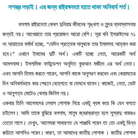
সশস্ত্র লড়াই। এর জন্য রাষ্ট্রক্ষমতা হাতে থাকা অনিবার্য শর্ত।
বললাম রাষ্ট্রনেতা কেবল দুনিয়ার জীবনের শৃঙ্খলা ও সুন্দর ব্যবস্থাপনার
জন্যই নয়। আখেরাতে তার প্রয়োজন আরো বেশি। সূরা বনি ইসরাঈলের ৭১
নং আয়াতের মর্মার্থ হচ্ছে, “যেদিন প্রত্যেক মানুষকে তার ইমামসহ আহ্বান করা
হবে।” এখানে ইমামের দুটি অর্থ। একটি হচ্ছে নেতা, আরেকটি অর্থ
আমলনামা। ইসলামিক ফাউন্ডেশন অনূদিত কুরআন মজীদে এর অর্থ নেতা।
এখন আপনি হিসাব করতে পারেন, আপনি কাকে অনুসরণ করবেন এবং কেয়ামতের
দিন অনিবার্যভাবে কার পেছনে বেহেশতে বা দোযখে যাবেন। কাজেই, নেতা, ভোট
ও আনুগত্য মোটেও খেলার জিনিস নয়।
একবার তিনি আলেমদের লেবাস পোশাক নিয়ে একটু ব্যঙ্গ করে কি যেন বলতে
চাইলেন। আমি তাকে বুঝিয়ে বললাম, মানুষ জ্বরাক্রান্ত হলে সুস্বাদু খাবারও
তেতো লাগে। দেখুন, আলেমরা সাধারণত যে পাঞ্জাবি পরেন তা তো একটু ভিন্ন
রুচিতে আপনিও পরেন। কারণ, তা আমাদের জাতীয় পোশাক । জাতীয় পোশাক