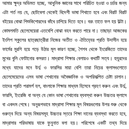
আমার ক্ষুদ্র অভিমত হচ্ছে, আধুনিক জ্ঞানের সাথে পরিচিত হওয়া ও চর্চার জন্য
এটা শর্ত নয় যে, ছোটবেলা থেকেই বিদেশী ভাষা শিখাতে হবে এবং বিরাট বিরাট
বইয়ের বোঝা শিশুকিশোরদের কাঁধে চাপিয়ে দিতে হবে। বরং তাতে ফল হয় উল্টা।
কোমলমতি ছেলেমেয়েরা এতবেশি বোঝা বহন করতে পারে না। তাছাড়া আজকের
ইংলিশ স্কুলের ছাত্রছাত্রীরা নিজের অতীত ও ঐতিহ্যের প্রতি উদাসীন হয়ে
ফার্মের মুরগি হয়ে গড়ে উঠার মূল কারণ হচ্ছে, শৈশব থেকে ইংরেজিতে তাদের
মুখের বুলি ফোটানোর কসরত। মাদ্রাসা শিক্ষার বেলায়ও কথাটি সত্য। হুযুরদের
মধ্যে যাদের মনে উর্দু ও ফারসির মায়া বেশি তারা নিচের ক্লাসগুলোতে
ছেলেমেয়েদের এসব ভাষা শেখানোর অবৈজ্ঞানিক ও অপরিকল্পিত চেষ্টা চালান।
তাদের প্রতি পরামর্শ হল, বাংলাকে শিক্ষার মাধ্যম হিসেবে গ্রহণ করুন এবং উর্দু,
ফারসি, ইংরেজি বা অন্য যে কোন ভাষা শেখানোর ব্যবস্থা করুন উচ্চতর ক্লাসে
বা একদম শেষে। অনুরূপভাবে মাদ্রাসা শিক্ষার মূল বিষয়গুলোর উপর শুরু থেকে
গুরুত্ব দিয়ে অন্য বিষয়সমূহ উচ্চতর স্তরে শিক্ষা দানের ব্যবস্থা করতে হবে,
মাদ্রাসার পরিভাষায় যাকে ফুনুনাত বলা হয়। পরিশেষে একটি তথ্য দিয়ে