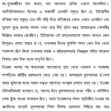
রহ.পুনরুজ্জীবন দান করেন, যার আলোতে দুনিয়া এখনো আলোকিত।
অর্থনৈতিকভাবেও বিশ্বের এ অঞ্চলটি এতখানি সমৃদ্ধ ছিল যে, ইউরোপীয়
বণিকরা সাত সমুদ্র তের নদী পাড়ি দিয়ে বাণিজ্যের লোভে এখানে এসেছিল এবং
সুযোগ বুঝে বাংলার মসনদ দখল করে দীর্ঘ দুইশ বছর আমাদেরকে গোলামীর
জিঞ্জিরে আবদ্ধ রেখেছিল। ইতিহাসের এই বাস্তবতাগুলো সামনে আনলে কোন
হিংসুকও বলতে পারবে না যে, তখনকার দিনের মুসলিম শাসন কোন দিক থেকে
পশ্চাদপদ ছিল কিংবা তখনকার সমাজ ও রাষ্ট্রব্যবস্থার নিয়ন্ত্রক শক্তি মাদ্রাসা
শিক্ষায় কোন দিক থেকে অপূর্ণতা ছিল।
ইংরেজ আসার পর ক্ষমতাহারা আলেমদের হাত থেকে ওয়াকফ ও লাখারাজ
সম্পত্তির রাষ্ট্রীয় বরাদ্দগুলো কেড়ে নেয়া হয়। কালক্রমে মুসলমানরা দু’বেলা
খাবার জুটানোর জন্য সকাল সন্ধ্যা প্রাণান্ত সংগ্রাম চালাতে বাধ্য হয়। ইংরেজ
ঐতিহাসিকরাই বলেছেন যে, আগের দিনে মুসলমানদের মধ্যে গরীব ও অশিক্ষিত
লোক খুঁজে পাওয়া অসম্ভব ছিল। অথচ ইংরেজদের শাসন প্রতিষ্ঠিত হওয়ার পর
অল্পদিনের মধ্যেই মুসলমানরা শিক্ষা দীক্ষায় চরমভাবে পিছিয়ে যায় আর