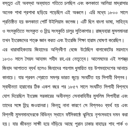
বস্তুত এই অবস্থা অব্যাহত গতিতে চলছিল এবং কলকাতা আলিয়া মাদ্রাসার
অনেক শাখা প্রশাখা ছড়িয়ে পড়েছিল এই অঞ্চলে। এরি মধ্যে ১৮০০ সালে
প্রতিষ্ঠিত হয় কলকাতা পোর্ট উইলিয়াম কলেজ। এটি ছিল বাংলা ভাষা, সাহিত্য
ও সংস্কৃতিতে সংস্কৃত ও হিন্দু সংস্কৃতি চালুর সুতিকাগার। রাজ্যহারা মুসলমানরা
তখন ইংরেজদের শত্রু জ্ঞান করত এবং ইংরেজি শিক্ষা হারাম ঘোষণা করেছিল।
এর ধারাবাহিকতায় জিহাদের অগ্নিবীণা বেজে উঠেছিল বালাকোটের ময়দানে
১৮৩০ সালে সৈয়দ আহমদ শহীদ রহ.এর নেতৃত্বে। আলেমদের এই সশস্ত্র
জিহাদ আপাতত ব্যর্থ হলেও জিহাদের পয়গাম ধুমায়িত হয় উপমহাদেশের আনাচে
কানাচে। যার প্রবল শ্রোতে সমগ্র ভারত জুড়ে সংঘটিত হয় সিপাহী বিপ্লব।
স্বাধীনতা হারানোর ঠিক একশ বছর পর ১৮৫৭ সালে সংঘটিত সিপাহী বিপ্লবে
যোগ দিয়েছিল ইংরেজ সরকারের অধীনস্ত সেনাবাহিনীর মুসলিম সিপাহীরা এবং
তাদের সঙ্গে হিন্দু জওয়ানরা। কিন্তু নানা কারণে সে বিপ্লবও ব্যর্থ হয় এবং
বিপ্লবী মুসলমানদেরকে বিভিন্ন স্থানে ফাঁসিকাষ্ঠে ঝুলিয়ে নৃশংসভাবে দমন করা
হয়। যার জীবন্ত সাক্ষী হয়ে দাঁড়িয়ে আছে পুরান ঢাকার বাহাদুর শাহ পার্ক ও