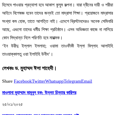
হিসেবে পাওয়ার প্রত্যাশা হবে আকাশ কুসুম কল্পনা। যারা দ্বীনের দায়ী ও শরীয়া
আইনে বিশেষজ্ঞ হবেন তাদের জন্যই তো মাদ্রাসা শিক্ষা। প্রয়োজনে মাদ্রাসার
সংখ্যা কম হোক, তাতে আপত্তি নাই। এদেশে খ্রিস্টানদেরও অনেক সেমিনারি
আছে, এগুলো তাদের ধর্মীয় শিক্ষা প্রতিষ্ঠান। এসব অভিজ্ঞতা কাজে না লাগিয়ে
কোন সিদ্ধান্ত নিলে পরিণতি হবে মারাত্মক।
‘ইন উরীদু ইল্লাল ইসলাহা; ওয়ামা তাওফীকী ইল্লা বিল্লাহ আলাইহি
তাওয়াক্কালতু ওয়া ইলাইহি উনীব’।
লেখকঃ
ড. মুহাম্মদ ঈসা শাহেদী।
Share
Facebook
Twitter
Whatsapp
Telegram
Email
মাওলানা মুহাম্মাদ মামুনুল হক: উন্নত চিন্তার কারিগর
২৫/০১/২০২৫