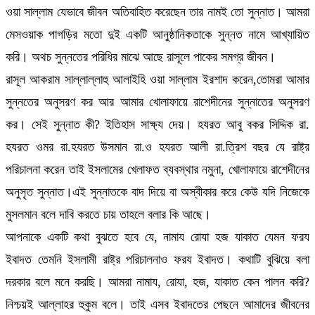
ওয়া সাল্লাম যেভাবে জীবন অতিবাহিত করেছেন তার নামই তো সুন্নাত। আমরা
মেসওয়াক পাগড়ির মতো দুই একটি আনুষ্ঠানিকতাকে সুন্নত নামে আখ্যায়িত
করি। অথচ সুন্নতের পরিধির মাঝে আছে রাসূলে পাকের সমগ্র জীবন।
রাসূল আকরাম সাল্লাল্লাহু আলাইহি ওয়া সাল্লাম ইরশাদ করেন,তোমরা আমার
সুন্নতের অনুসরণ কর আর আমার খোলাফায়ে রাশেদীনের সুন্নাতের অনুসরণ
কর। সেই সুন্নাত কী? ইতিহাস সাক্ষ্য দেয়। হযরত আবু বকর সিদ্দিক রা.
হযরত ওমর রা.হযরত উসমান রা.ও হযরত আলী রা.ত্রিশ বছর যে রাষ্ট্র
পরিচালনা করেন তাই ইসলামের খেলাফত ব্যবস্থার নমুনা, খোলাফায়ে রাশেদীনের
অনুসৃত সুন্নাত।এই সুন্নাতকে বাদ দিয়ে বা অস্বীকার করে কেউ যদি নিজেকে
মুসলমান বলে দাবি করতে চায় তাহলে বলার কি আছে।
আপনাকে একটি কথা বুঝতে হবে যে, নামায রোযা হজ যাকাত যেমন ফরয
ইবাদত তেমনি ইসলামী রাষ্ট্র পরিচালনাও ফরয ইবাদত। কথাটি বুঝিয়ে বলা
দরকার বলে মনে করছি। আমরা নামায, রোযা, হজ, যাকাত কেন পালন করি?
নিশ্চয়ই আল্লাহর হুকুম বলে। তাই এসব ইবাদতের পেছনে আমাদের জীবনের