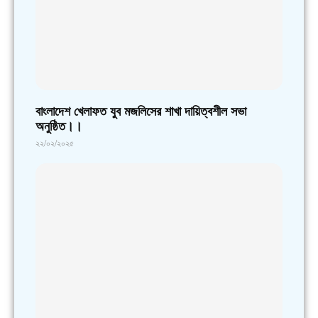
বাংলাদেশ খেলাফত যুব মজলিসের শাখা দায়িত্বশীল সভা
অনুষ্ঠিত।।
২২/০২/২০২৫