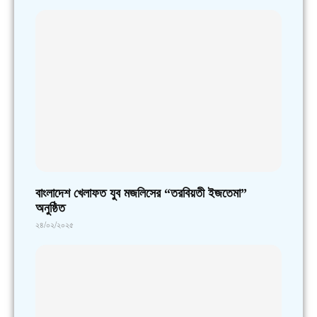
বাংলাদেশ খেলাফত যুব মজলিসের “তরবিয়তী ইজতেমা”
অনুষ্ঠিত
২৪/০২/২০২৫