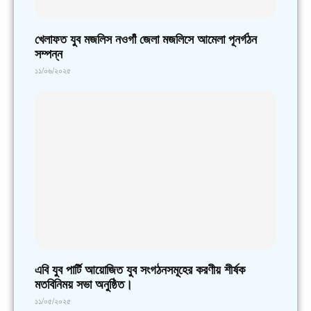
খেলাফত যুব মজলিস নওগাঁ জেলা মজলিসে আমেলা পূনর্গঠন
সম্পন্ন
১১/০৬/২০২৫
এবি যুব পার্টি আয়োজিত যুব সংগঠনসমূহের করণীয় শীর্ষক
মতবিনিময় সভা অনুষ্ঠিত।
১১/০৫/২০২৫