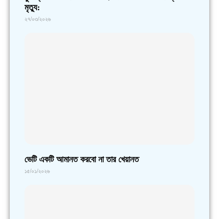
মৃত্যু:
২৭/০৩/২০২৬
ভেটি একটি আমানত করবো না তার খেয়ানত
১৫/০১/২০২৬