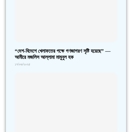
“দেশ-বিদেশে খেলাফতের পক্ষে গণজাগরণ সৃষ্টি হয়েছে” —
আমীরে মজলিস আল্লামা মামুনুল হক
১৭/০৬/২০২৫