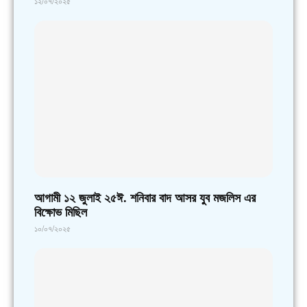
১২/০৭/২০২৫
আগামী ১২ জুলাই ২৫ঈ. শনিবার বাদ আসর যুব মজলিস এর
বিক্ষোভ মিছিল
১০/০৭/২০২৫